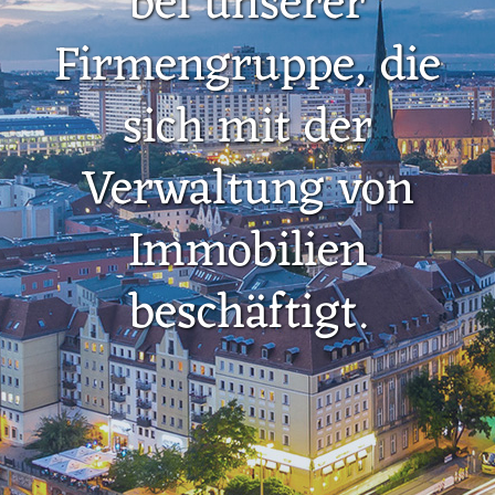
bei unserer
Firmengruppe, die
sich mit der
Verwaltung von
Immobilien
beschäftigt.