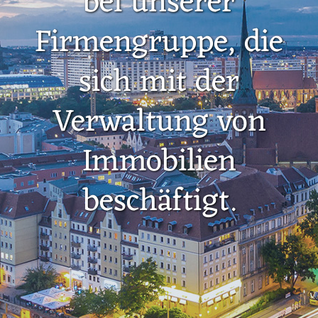
bei unserer
Firmengruppe, die
sich mit der
Verwaltung von
Immobilien
beschäftigt.