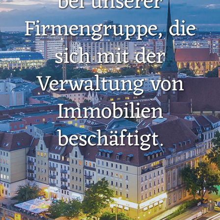
bei unserer
Firmengruppe, die
sich mit der
Verwaltung von
Immobilien
beschäftigt.