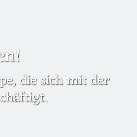
en!
e, die sich mit der
häftigt.