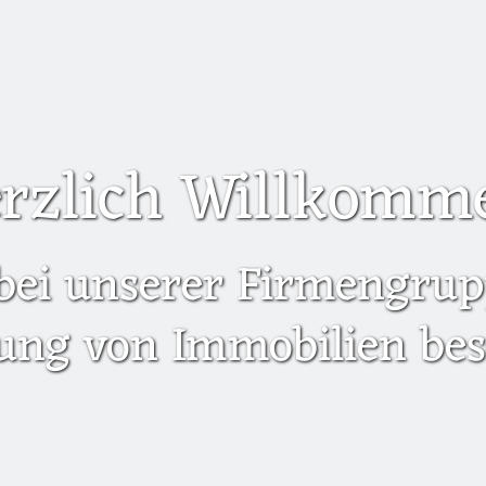
rzlich Willkomm
bei unserer Firmengrupp
ung von Immobilien besc