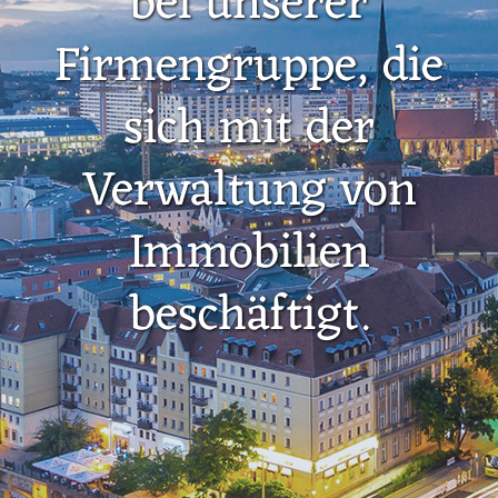
bei unserer
Firmengruppe, die
sich mit der
Verwaltung von
Immobilien
beschäftigt.