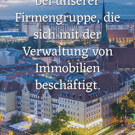
bei unserer
Firmengruppe, die
sich mit der
Verwaltung von
Immobilien
beschäftigt.