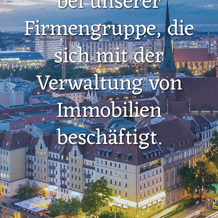
bei unserer
Firmengruppe, die
sich mit der
Verwaltung von
Immobilien
beschäftigt.