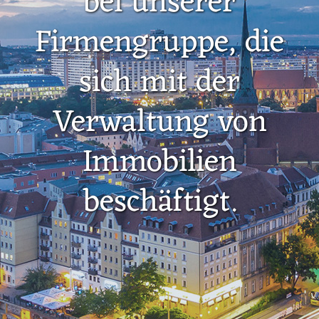
bei unserer
Firmengruppe, die
sich mit der
Verwaltung von
Immobilien
beschäftigt.