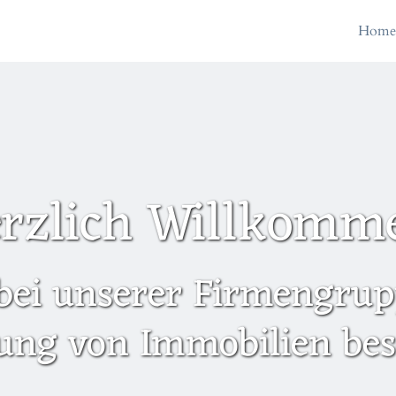
Hom
rzlich Willkomm
bei unserer Firmengrupp
ung von Immobilien besc