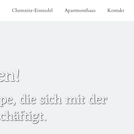
e
Chemnitz-Einsiedel
Apartmenthaus
Kontakt
en!
e, die sich mit der
häftigt.