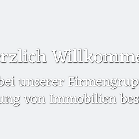
rzlich Willkomm
bei unserer Firmengrupp
ung von Immobilien besc