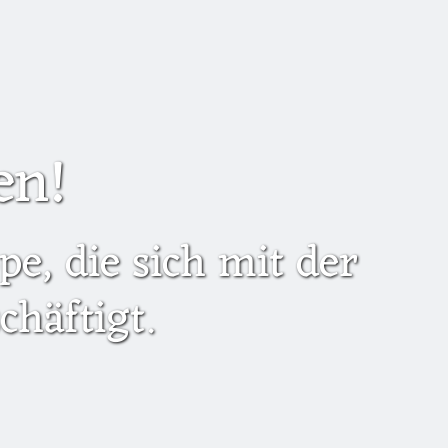
en!
e, die sich mit der
häftigt.