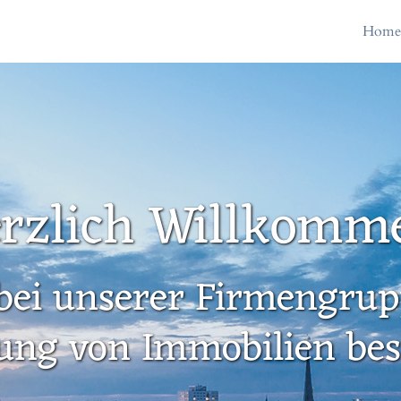
Hom
rzlich Willkomm
bei unserer Firmengrupp
ung von Immobilien besc