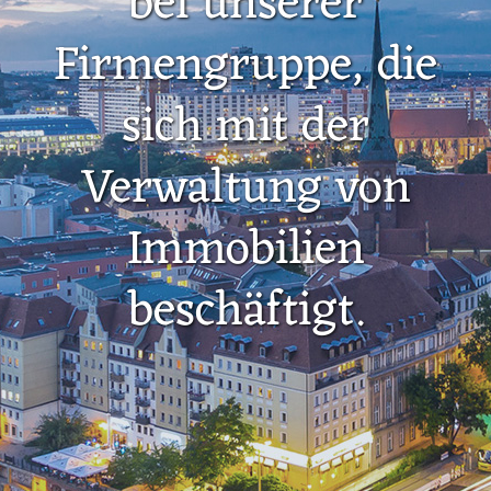
bei unserer
Firmengruppe, die
sich mit der
Verwaltung von
Immobilien
beschäftigt.