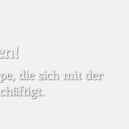
en!
e, die sich mit der
häftigt.