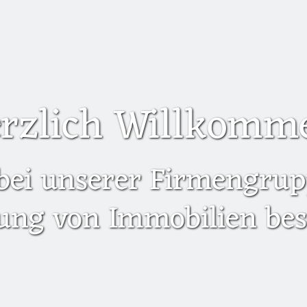
rzlich Willkomm
bei unserer Firmengrupp
ung von Immobilien besc