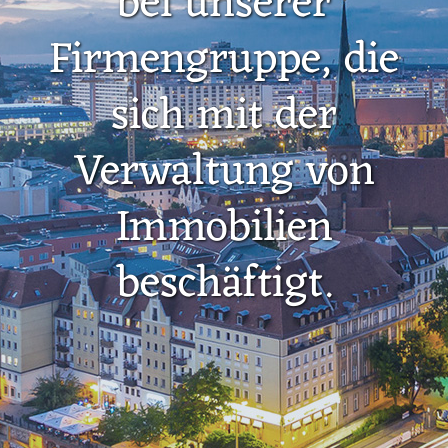
bei unserer
Firmengruppe, die
sich mit der
Verwaltung von
Immobilien
beschäftigt.