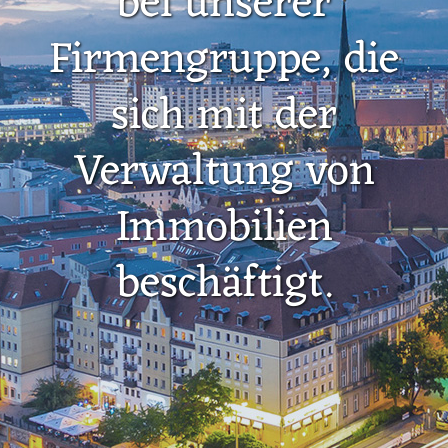
bei unserer
Firmengruppe, die
sich mit der
Verwaltung von
Immobilien
beschäftigt.