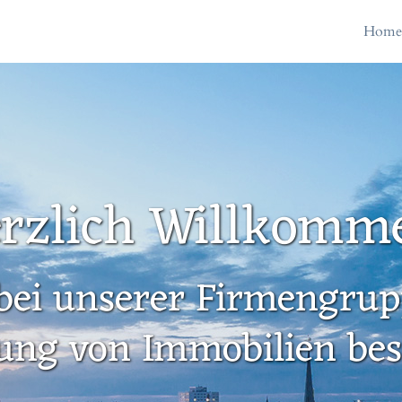
Hom
rzlich Willkomm
bei unserer Firmengrupp
ung von Immobilien besc