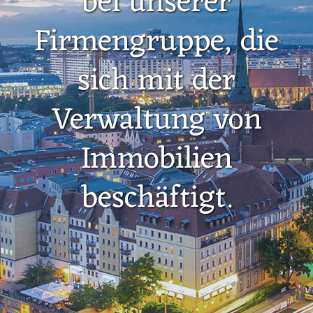
bei unserer
Firmengruppe, die
sich mit der
Verwaltung von
Immobilien
beschäftigt.