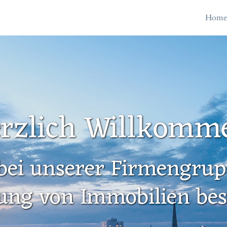
Hom
rzlich Willkomm
bei unserer Firmengrupp
ung von Immobilien besc