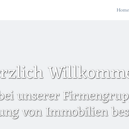
Hom
rzlich Willkomm
bei unserer Firmengrupp
ung von Immobilien besc