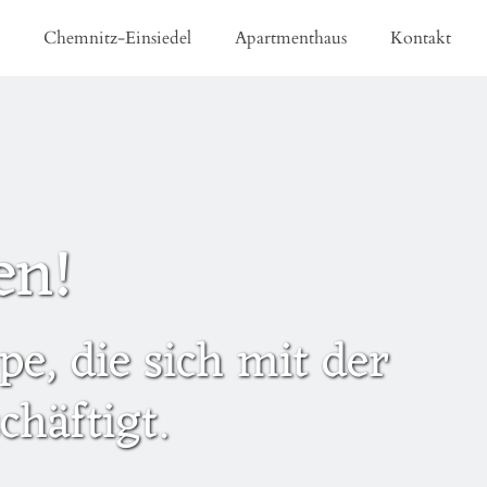
e
Chemnitz-Einsiedel
Apartmenthaus
Kontakt
en!
e, die sich mit der
häftigt.