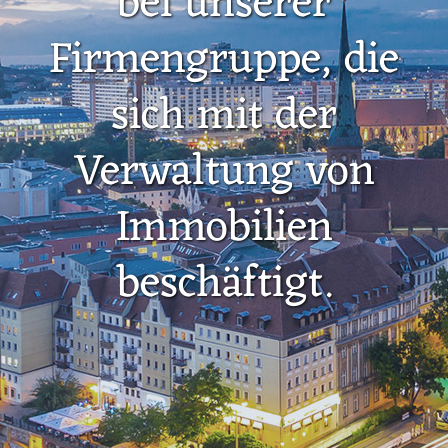
bei unserer
Firmengruppe, die
sich mit der
Verwaltung von
Immobilien
beschäftigt.