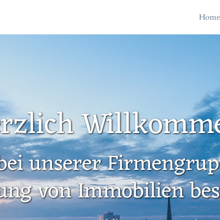
Hom
rzlich Willkomm
bei unserer Firmengrupp
ung von Immobilien besc